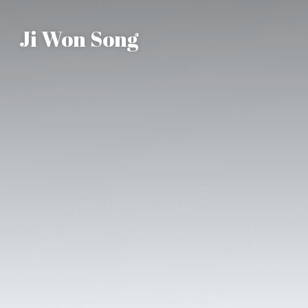
Ji Won Song